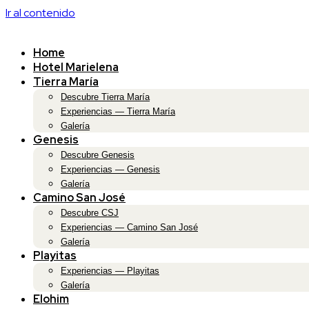
Ir al contenido
Home
Hotel Marielena
Tierra María
Descubre Tierra María
Experiencias — Tierra María
Galería
Genesis
Descubre Genesis
Experiencias — Genesis
Galería
Camino San José
Descubre CSJ
Experiencias — Camino San José
Galería
Playitas
Experiencias — Playitas
Galería
Elohim